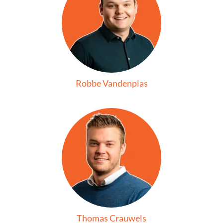
Robbe Vandenplas
Thomas Crauwels